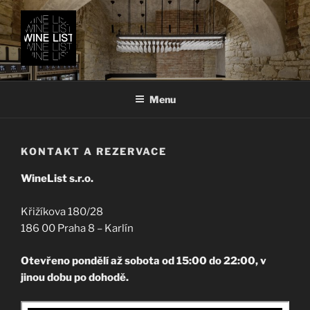
Přejít
k
obsahu
webu
…TAK TROCHU JINÝ WINE
BAR
Menu
KONTAKT A REZERVACE
WineList s.r.o.
Křižíkova 180/28
186 00 Praha 8 – Karlín
Otevřeno pondělí až sobota od 15:00 do 22:00, v
jinou dobu po dohodě.