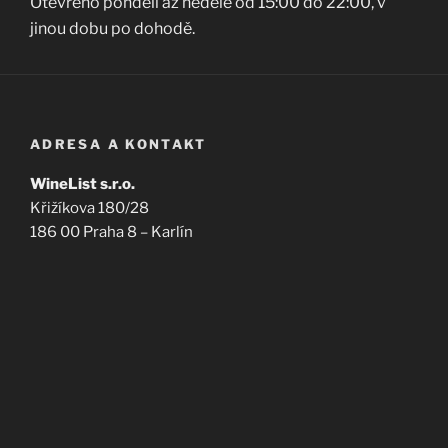
Otevřeno pondělí až neděle od 15:00 do 22:00, v
jinou dobu po dohodě.
ADRESA A KONTAKT
WineList s.r.o.
Křižíkova 180/28
186 00 Praha 8 – Karlín
+420 722 752 056
info@winelist.cz
@winelistkarlin